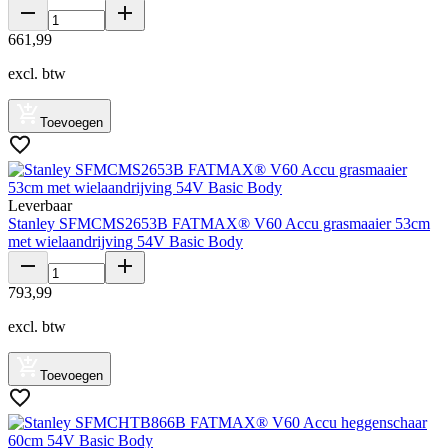
661
,
99
excl. btw
Toevoegen
Leverbaar
Stanley SFMCMS2653B FATMAX® V60 Accu grasmaaier 53cm
met wielaandrijving 54V Basic Body
793
,
99
excl. btw
Toevoegen