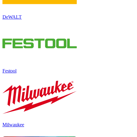
DeWALT
Festool
Milwaukee