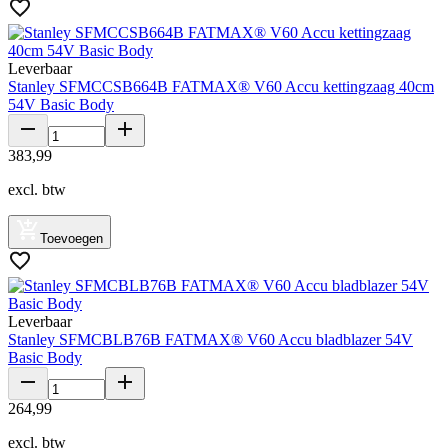
Leverbaar
Stanley SFMCCSB664B FATMAX® V60 Accu kettingzaag 40cm
54V Basic Body
383
,
99
excl. btw
Toevoegen
Leverbaar
Stanley SFMCBLB76B FATMAX® V60 Accu bladblazer 54V
Basic Body
264
,
99
excl. btw