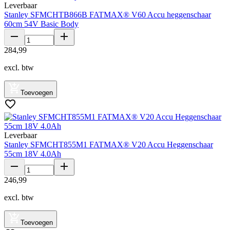
Leverbaar
Stanley SFMCHTB866B FATMAX® V60 Accu heggenschaar
60cm 54V Basic Body
284
,
99
excl. btw
Toevoegen
Leverbaar
Stanley SFMCHT855M1 FATMAX® V20 Accu Heggenschaar
55cm 18V 4.0Ah
246
,
99
excl. btw
Toevoegen