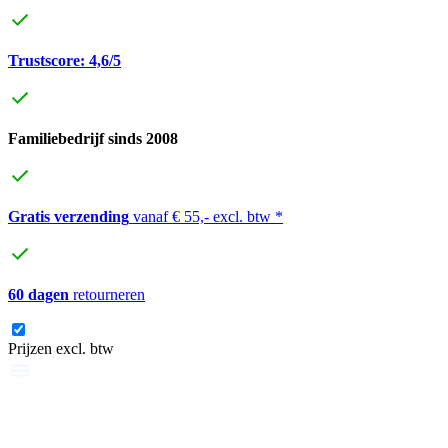
Trustscore: 4,6/5
Familiebedrijf sinds 2008
Gratis verzending
vanaf € 55,- excl. btw *
60 dagen
retourneren
Prijzen excl. btw