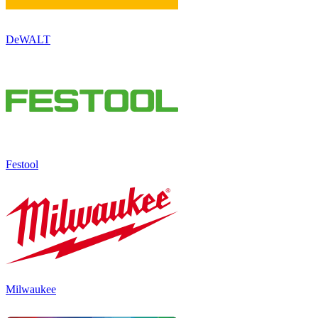
DeWALT
Festool
Milwaukee