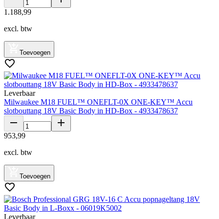
1
.
188
,
99
excl. btw
Toevoegen
Leverbaar
Milwaukee M18 FUEL™ ONEFLT-0X ONE-KEY™ Accu
slotbouttang 18V Basic Body in HD-Box - 4933478637
953
,
99
excl. btw
Toevoegen
Leverbaar