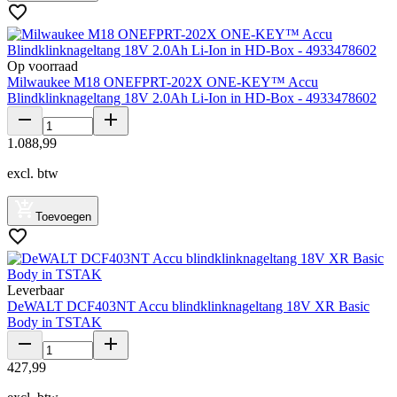
Op voorraad
Milwaukee M18 ONEFPRT-202X ONE-KEY™ Accu
Blindklinknageltang 18V 2.0Ah Li-Ion in HD-Box - 4933478602
1
.
088
,
99
excl. btw
Toevoegen
Leverbaar
DeWALT DCF403NT Accu blindklinknageltang 18V XR Basic
Body in TSTAK
427
,
99