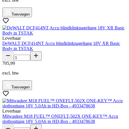
excl. btw
Toevoegen
Leverbaar
DeWALT DCF414NT Accu blindklinknageltang 18V XR Basic
Body in TSTAK
705
,
99
excl. btw
Toevoegen
Leverbaar
Milwaukee M18 FUEL™ ONEFLT-502X ONE-KEY™ Accu
slotbouttang 18V 5.0Ah in HD-Box - 4933478638