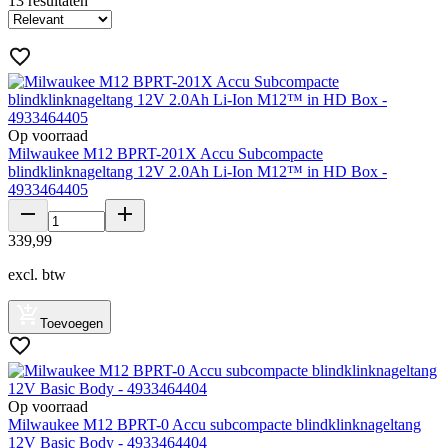
13
resultaten
Op voorraad
Milwaukee M12 BPRT-201X Accu Subcompacte
blindklinknageltang 12V 2.0Ah Li-Ion M12™ in HD Box -
4933464405
339
,
99
excl. btw
Toevoegen
Op voorraad
Milwaukee M12 BPRT-0 Accu subcompacte blindklinknageltang
12V Basic Body - 4933464404