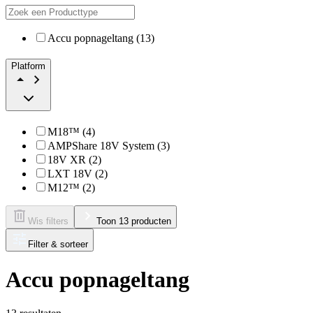
Accu popnageltang (13)
Platform
M18™ (4)
AMPShare 18V System (3)
18V XR (2)
LXT 18V (2)
M12™ (2)
Wis filters
Toon 13 producten
Filter & sorteer
Accu popnageltang