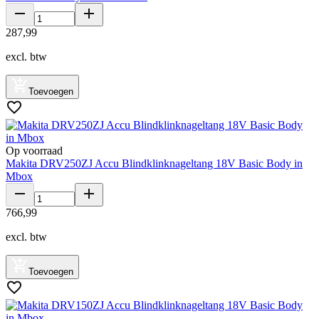
287
,
99
excl. btw
Toevoegen
Op voorraad
Makita DRV250ZJ Accu Blindklinknageltang 18V Basic Body in
Mbox
766
,
99
excl. btw
Toevoegen