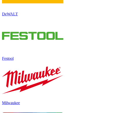
DeWALT
Festool
Milwaukee