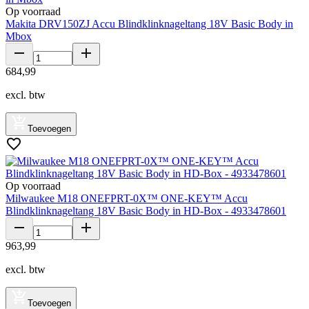
Op voorraad
Makita DRV150ZJ Accu Blindklinknageltang 18V Basic Body in
Mbox
684
,
99
excl. btw
Toevoegen
Op voorraad
Milwaukee M18 ONEFPRT-0X™ ONE-KEY™ Accu
Blindklinknageltang 18V Basic Body in HD-Box - 4933478601
963
,
99
excl. btw
Toevoegen