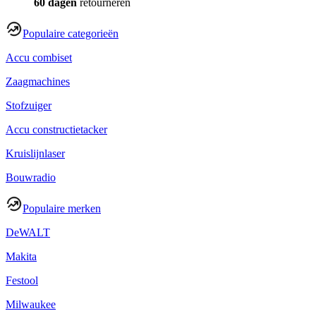
60 dagen
retourneren
Populaire categorieën
Accu combiset
Zaagmachines
Stofzuiger
Accu constructietacker
Kruislijnlaser
Bouwradio
Populaire merken
DeWALT
Makita
Festool
Milwaukee