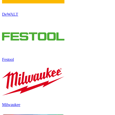
DeWALT
Festool
Milwaukee