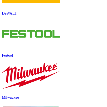
DeWALT
Festool
Milwaukee