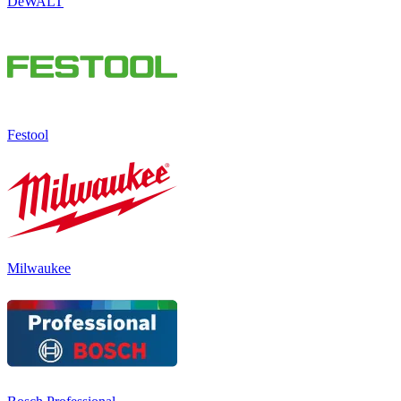
DeWALT
Festool
Milwaukee