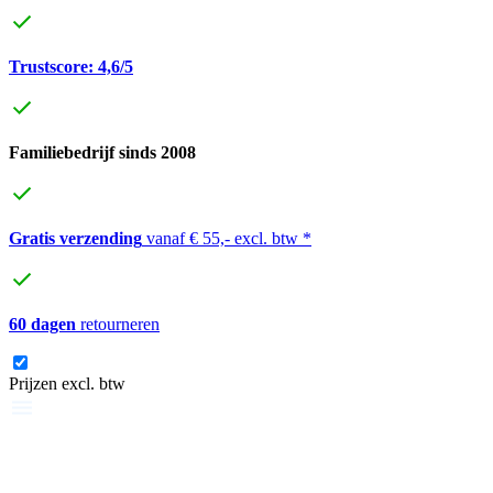
Trustscore: 4,6/5
Familiebedrijf sinds 2008
Gratis verzending
vanaf € 55,- excl. btw *
60 dagen
retourneren
Prijzen excl. btw