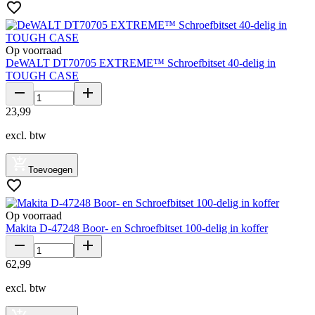
Op voorraad
DeWALT DT70705 EXTREME™ Schroefbitset 40-delig in
TOUGH CASE
23
,
99
excl. btw
Toevoegen
Op voorraad
Makita D-47248 Boor- en Schroefbitset 100-delig in koffer
62
,
99
excl. btw