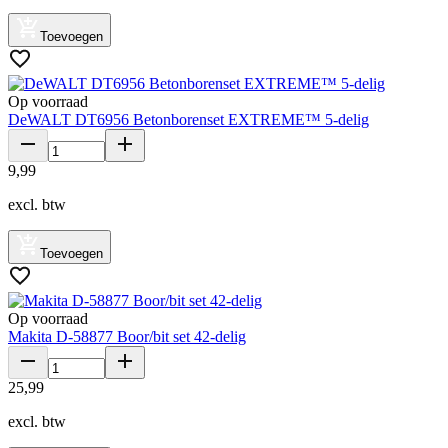
Toevoegen
Op voorraad
DeWALT DT6956 Betonborenset EXTREME™ 5-delig
9
,
99
excl. btw
Toevoegen
Op voorraad
Makita D-58877 Boor/bit set 42-delig
25
,
99
excl. btw