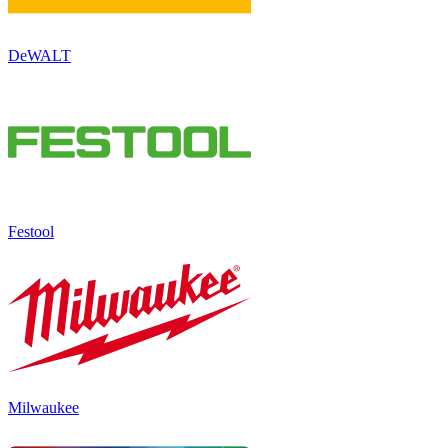
DeWALT
Festool
Milwaukee