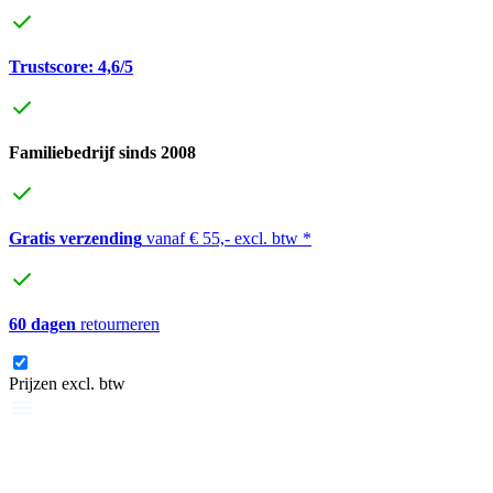
Trustscore: 4,6/5
Familiebedrijf sinds 2008
Gratis verzending
vanaf € 55,- excl. btw *
60 dagen
retourneren
Prijzen excl. btw