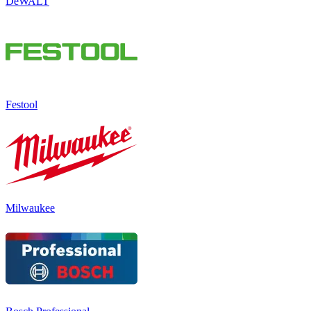
DeWALT
Festool
Milwaukee