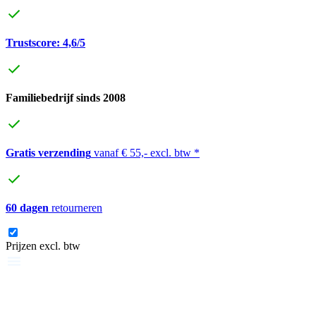
Trustscore: 4,6/5
Familiebedrijf sinds 2008
Gratis verzending
vanaf € 55,- excl. btw *
60 dagen
retourneren
Prijzen excl. btw