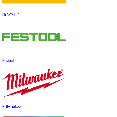
DeWALT
Festool
Milwaukee