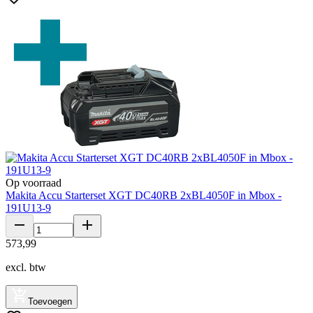
Op voorraad
Makita Accu Starterset XGT DC40RB 2xBL4050F in Mbox -
191U13-9
573
,
99
excl. btw
Toevoegen