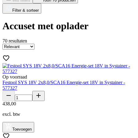
Wis filters
Toon 70 producten
Filter & sorteer
Accuset met oplader
70
resultaten
Op voorraad
Festool SYS 18V 2x8,0/SCA16 Energie-set 18V in Systainer -
577327
438
,
00
excl. btw
Toevoegen