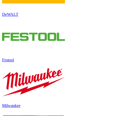
DeWALT
Festool
Milwaukee