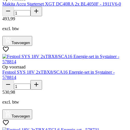
Makita Accu Starterset XGT DC40RA 2x BL4050F - 1911V6-0
493
,
99
excl. btw
Toevoegen
Op voorraad
Festool SYS 18V 2xTBX8/SCA16 Energie-set in Systainer -
578814
530
,
98
excl. btw
Toevoegen