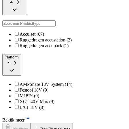
Accu set (67)
Ruggedragen accustation (2)
Ruggedragen accupack (1)
Platform
AMPShare 18V System (14)
Festool 18V (9)
M18™ (9)
XGT 40V Max (9)
LXT 18V (8)
Bekijk meer