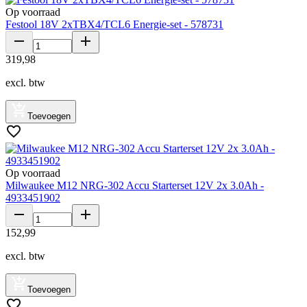
Op voorraad
Festool 18V 2xTBX4/TCL6 Energie-set - 578731
319
,
98
excl. btw
Toevoegen
Op voorraad
Milwaukee M12 NRG-302 Accu Starterset 12V 2x 3.0Ah -
4933451902
152
,
99
excl. btw
Toevoegen