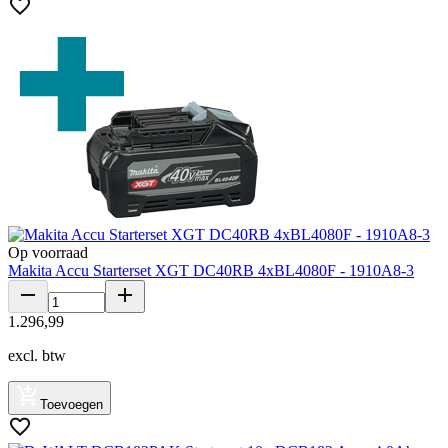
Op voorraad
Makita Accu Starterset XGT DC40RB 4xBL4080F - 1910A8-3
1
.
296
,
99
excl. btw
Toevoegen