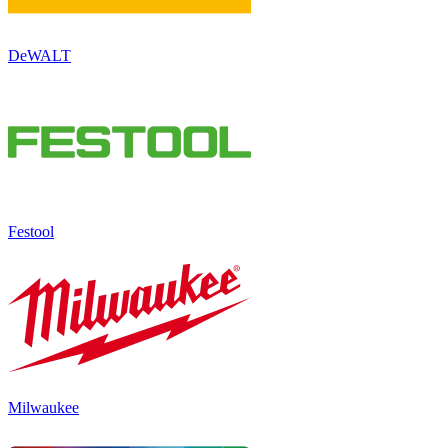
DeWALT
Festool
Milwaukee