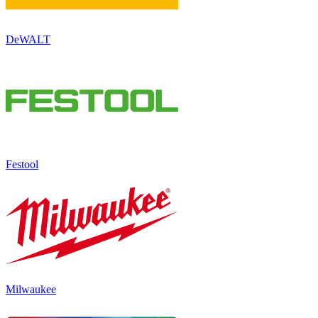
DeWALT
Festool
Milwaukee