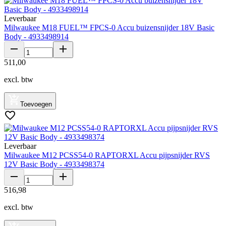
Leverbaar
Milwaukee M18 FUEL™ FPCS-0 Accu buizensnijder 18V Basic
Body - 4933498914
511
,
00
excl. btw
Toevoegen
Leverbaar
Milwaukee M12 PCSS54-0 RAPTORXL Accu pijpsnijder RVS
12V Basic Body - 4933498374
516
,
98
excl. btw