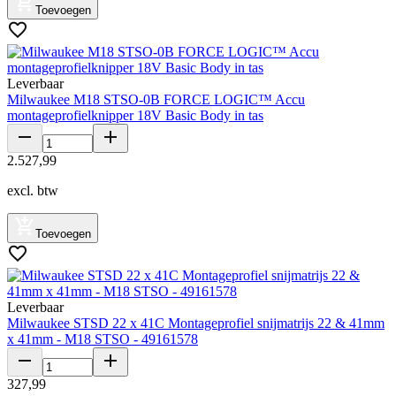
Toevoegen
Leverbaar
Milwaukee M18 STSO-0B FORCE LOGIC™ Accu
montageprofielknipper 18V Basic Body in tas
2
.
527
,
99
excl. btw
Toevoegen
Leverbaar
Milwaukee STSD 22 x 41C Montageprofiel snijmatrijs 22 & 41mm
x 41mm - M18 STSO - 49161578
327
,
99