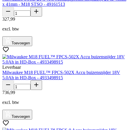
x 41mm - M18 STSO - 49161513
327
,
99
excl. btw
Toevoegen
Leverbaar
Milwaukee M18 FUEL™ FPCS-502X Accu buizensnijder 18V
5.0Ah in HD-Box - 4933498915
736
,
99
excl. btw
Toevoegen