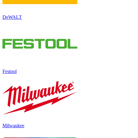
DeWALT
Festool
Milwaukee