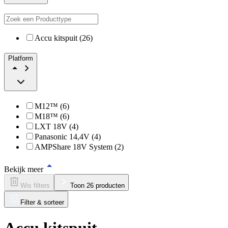
Accu kitspuit (26)
Platform
M12™ (6)
M18™ (6)
LXT 18V (4)
Panasonic 14,4V (4)
AMPShare 18V System (2)
Bekijk meer
Wis filters
Toon 26 producten
Filter & sorteer
Accu kitspuit