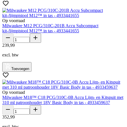
Op voorraad
Milwaukee M12 PCG/310C-201B Accu Subcompact
kit-/lijmpistool M12™ in tas - 4933441655
239
,
99
excl. btw
Toevoegen
Op voorraad
Milwaukee M18™ C18 PCG/310C-0B Accu Lijm- en Kitspuit met
310 ml patroonhouder 18V Basic Body in tas - 4933459637
352
,
99
excl. btw