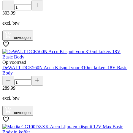
303
,
99
excl. btw
Toevoegen
Op voorraad
DeWALT DCE560N Accu Kitspuit voor 310ml kokers 18V Basic
Body
289
,
99
excl. btw
Toevoegen