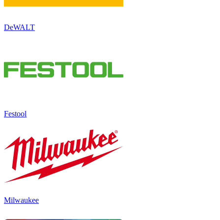
DeWALT
Festool
Milwaukee