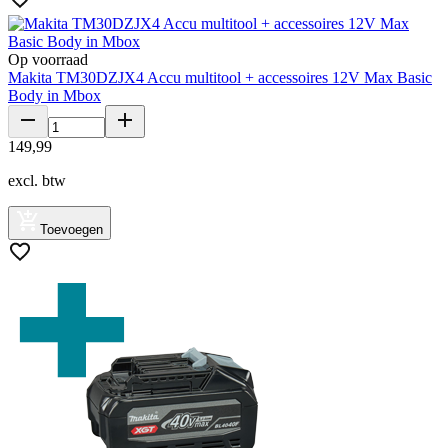
Op voorraad
Makita TM30DZJX4 Accu multitool + accessoires 12V Max Basic
Body in Mbox
149
,
99
excl. btw
Toevoegen