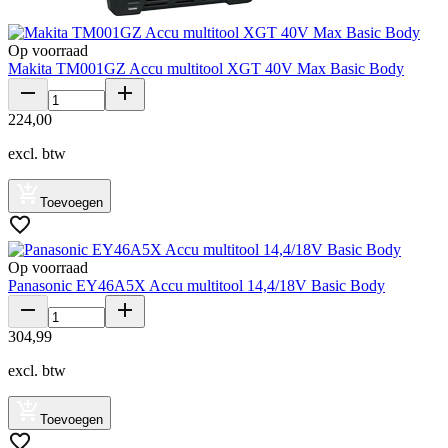
Op voorraad
Makita TM001GZ Accu multitool XGT 40V Max Basic Body
224
,
00
excl. btw
Toevoegen
Op voorraad
Panasonic EY46A5X Accu multitool 14,4/18V Basic Body
304
,
99
excl. btw
Toevoegen