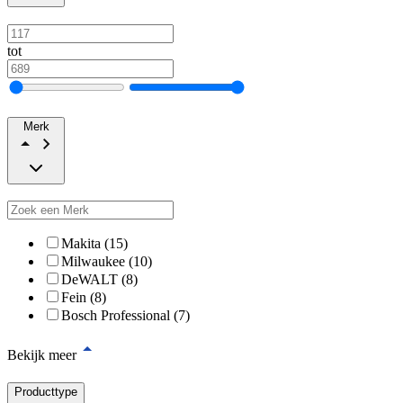
tot
Merk
Makita (15)
Milwaukee (10)
DeWALT (8)
Fein (8)
Bosch Professional (7)
Bekijk meer
Producttype