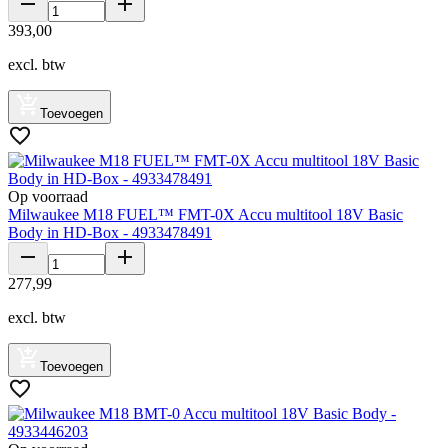
393
,
00
excl. btw
Toevoegen
Op voorraad
Milwaukee M18 FUEL™ FMT-0X Accu multitool 18V Basic
Body in HD-Box - 4933478491
277
,
99
excl. btw
Toevoegen