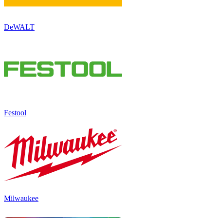
DeWALT
Festool
Milwaukee