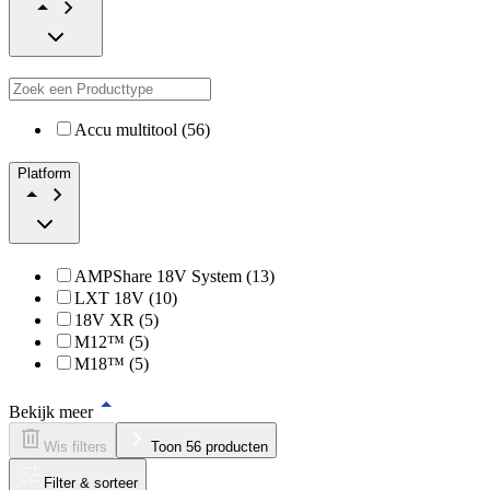
Accu multitool (56)
Platform
AMPShare 18V System (13)
LXT 18V (10)
18V XR (5)
M12™ (5)
M18™ (5)
Bekijk meer
Wis filters
Toon 56 producten
Filter & sorteer