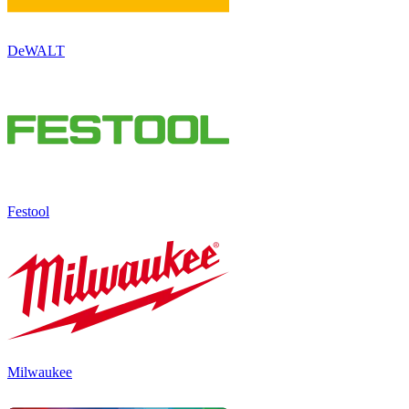
DeWALT
Festool
Milwaukee