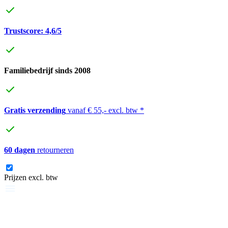
Trustscore: 4,6/5
Familiebedrijf sinds 2008
Gratis verzending
vanaf € 55,- excl. btw *
60 dagen
retourneren
Prijzen excl. btw