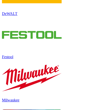
DeWALT
Festool
Milwaukee