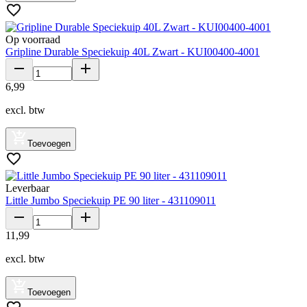
Op voorraad
Gripline Durable Speciekuip 40L Zwart - KUI00400-4001
6
,
99
excl. btw
Toevoegen
Leverbaar
Little Jumbo Speciekuip PE 90 liter - 431109011
11
,
99
excl. btw
Toevoegen