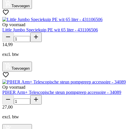
Toevoegen
Op voorraad
Little Jumbo Speciekuip PE wit 65 liter - 431106506
14
,
99
excl. btw
Toevoegen
Op voorraad
PIHER Arm+ Telescopische steun pompgreep accessoire - 34089
27
,
00
excl. btw