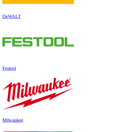
DeWALT
Festool
Milwaukee