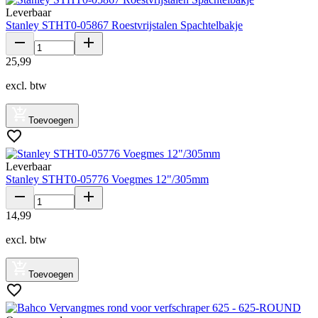
Leverbaar
Stanley STHT0-05867 Roestvrijstalen Spachtelbakje
25
,
99
excl. btw
Toevoegen
Leverbaar
Stanley STHT0-05776 Voegmes 12"/305mm
14
,
99
excl. btw
Toevoegen