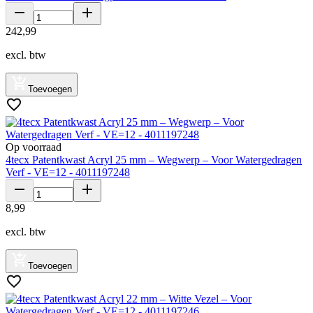
242
,
99
excl. btw
Toevoegen
Op voorraad
4tecx Patentkwast Acryl 25 mm – Wegwerp – Voor Watergedragen
Verf - VE=12 - 4011197248
8
,
99
excl. btw
Toevoegen