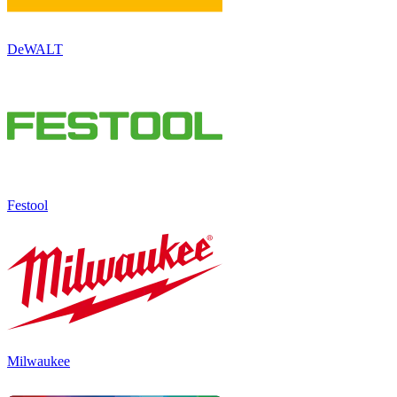
DeWALT
Festool
Milwaukee