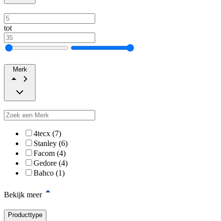
tot
Merk
4tecx (7)
Stanley (6)
Facom (4)
Gedore (4)
Bahco (1)
Bekijk meer
Producttype