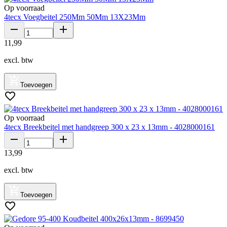
Op voorraad
4tecx Voegbeitel 250Mm 50Mm 13X23Mm
11
,
99
excl. btw
Toevoegen
Op voorraad
4tecx Breekbeitel met handgreep 300 x 23 x 13mm - 4028000161
13
,
99
excl. btw
Toevoegen