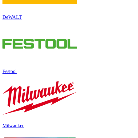
DeWALT
Festool
Milwaukee