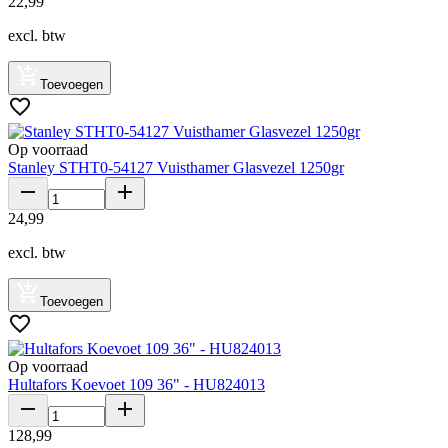
22
,
99
excl. btw
Toevoegen
Op voorraad
Stanley STHT0-54127 Vuisthamer Glasvezel 1250gr
24
,
99
excl. btw
Toevoegen
Op voorraad
Hultafors Koevoet 109 36" - HU824013
128
,
99