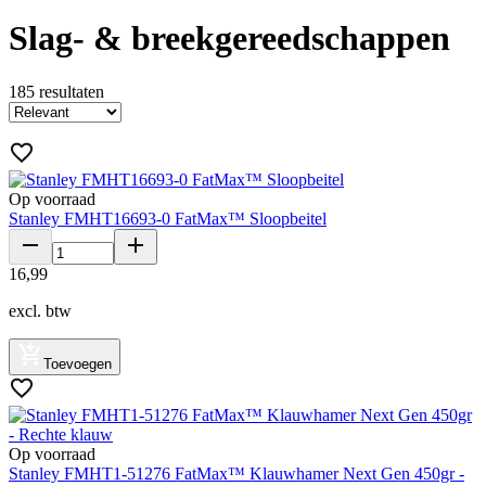
Slag- & breekgereedschappen
185
resultaten
Op voorraad
Stanley FMHT16693-0 FatMax™ Sloopbeitel
16
,
99
excl. btw
Toevoegen
Op voorraad
Stanley FMHT1-51276 FatMax™ Klauwhamer Next Gen 450gr -