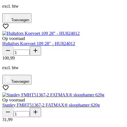
excl. btw
Toevoegen
Op voorraad
Hultafors Koevoet 109 28" - HU824012
100
,
99
excl. btw
Toevoegen
Op voorraad
Stanley FMHT51367-2 FATMAX® sloophamer 620g
31
,
99