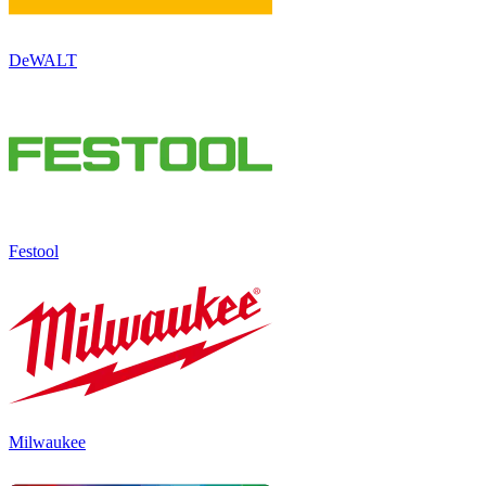
DeWALT
Festool
Milwaukee