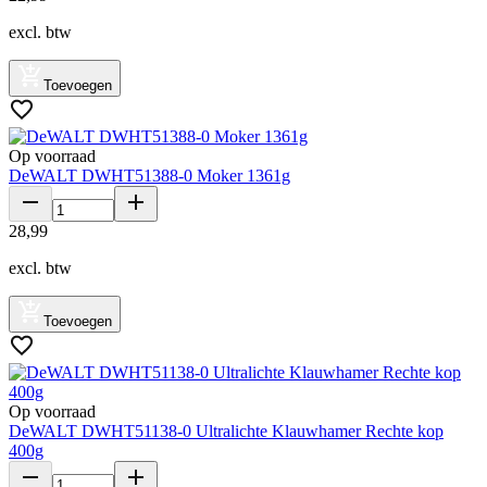
excl. btw
Toevoegen
Op voorraad
DeWALT DWHT51388-0 Moker 1361g
28
,
99
excl. btw
Toevoegen
Op voorraad
DeWALT DWHT51138-0 Ultralichte Klauwhamer Rechte kop
400g