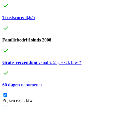
Trustscore: 4,6/5
Familiebedrijf sinds 2008
Gratis verzending
vanaf € 55,- excl. btw *
60 dagen
retourneren
Prijzen excl. btw