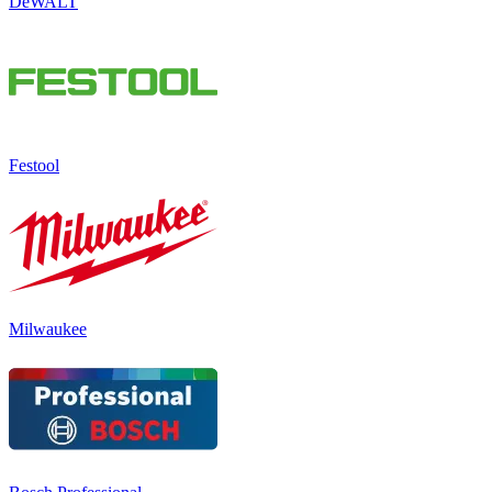
DeWALT
Festool
Milwaukee