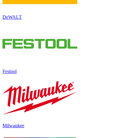
DeWALT
Festool
Milwaukee