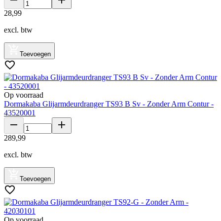
28
,
99
excl. btw
Toevoegen
Op voorraad
Dormakaba Glijarmdeurdranger TS93 B Sv - Zonder Arm Contur -
43520001
289
,
99
excl. btw
Toevoegen
Op voorraad