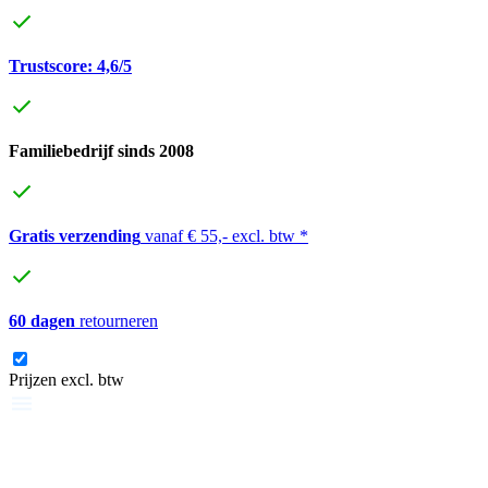
Trustscore: 4,6/5
Familiebedrijf sinds 2008
Gratis verzending
vanaf € 55,- excl. btw *
60 dagen
retourneren
Prijzen excl. btw