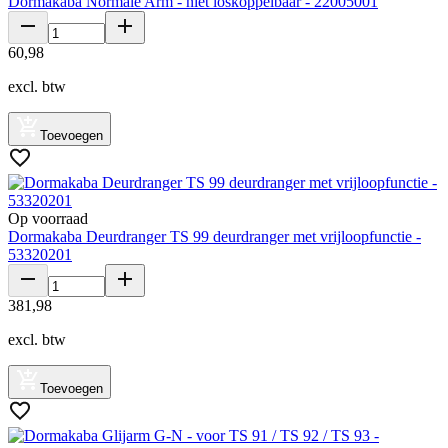
Dormakaba Normale Arm - niet loskoppelbaar - 22005001
60
,
98
excl. btw
Toevoegen
Op voorraad
Dormakaba Deurdranger TS 99 deurdranger met vrijloopfunctie -
53320201
381
,
98
excl. btw
Toevoegen