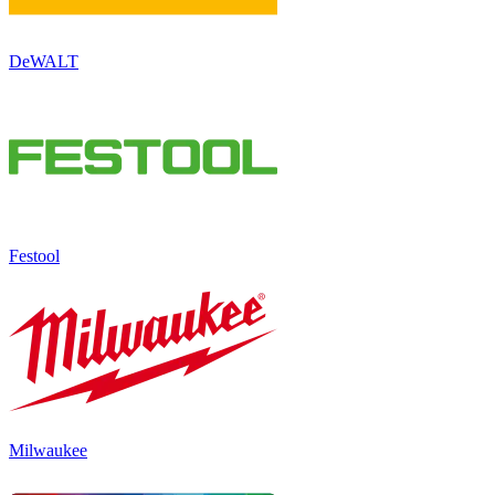
DeWALT
Festool
Milwaukee