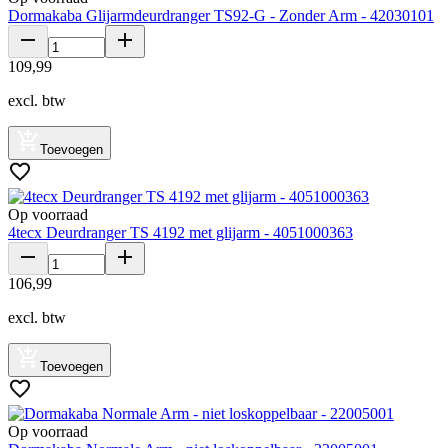
Dormakaba Glijarmdeurdranger TS92-G - Zonder Arm - 42030101
109
,
99
excl. btw
Toevoegen
Op voorraad
4tecx Deurdranger TS 4192 met glijarm - 4051000363
106
,
99
excl. btw
Toevoegen
Op voorraad