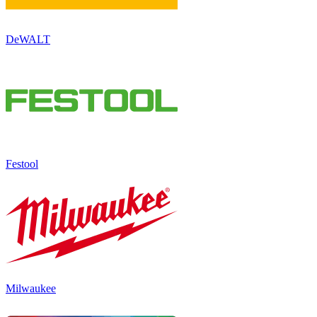
DeWALT
Festool
Milwaukee