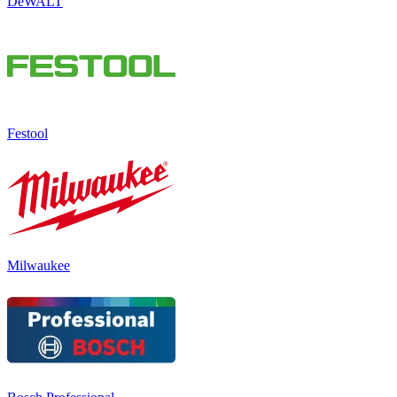
DeWALT
Festool
Milwaukee