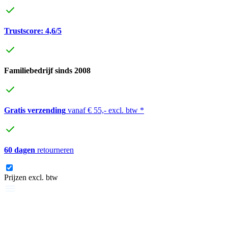
Trustscore: 4,6/5
Familiebedrijf sinds 2008
Gratis verzending
vanaf € 55,- excl. btw *
60 dagen
retourneren
Prijzen excl. btw