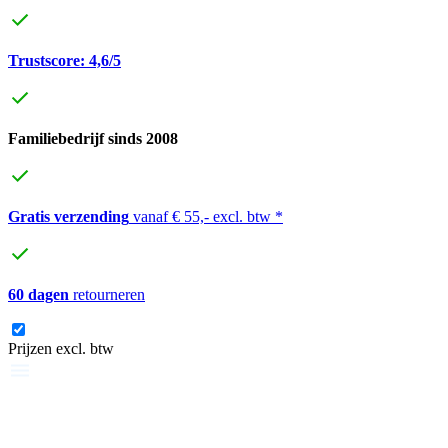
Trustscore: 4,6/5
Familiebedrijf sinds 2008
Gratis verzending
vanaf € 55,- excl. btw *
60 dagen
retourneren
Prijzen excl. btw