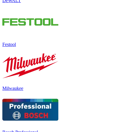
DeWALT
Festool
Milwaukee