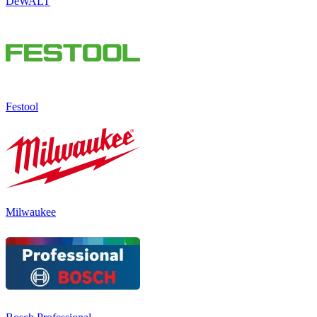
DeWALT
Festool
Milwaukee