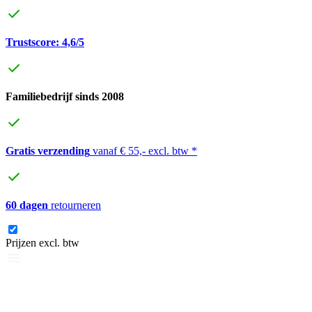
Trustscore: 4,6/5
Familiebedrijf sinds 2008
Gratis verzending
vanaf € 55,- excl. btw *
60 dagen
retourneren
Prijzen excl. btw