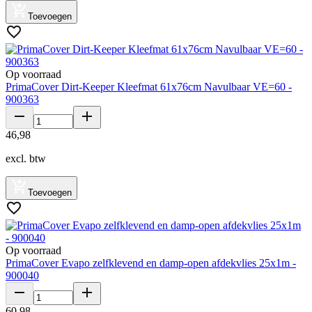
Toevoegen
Op voorraad
PrimaCover Dirt-Keeper Kleefmat 61x76cm Navulbaar VE=60 -
900363
46
,
98
excl. btw
Toevoegen
Op voorraad
PrimaCover Evapo zelfklevend en damp-open afdekvlies 25x1m -
900040
60
,
98