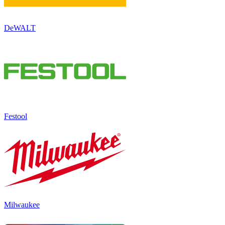
DeWALT
Festool
Milwaukee