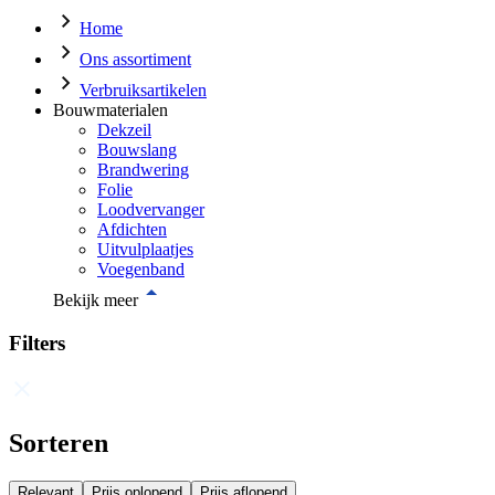
Home
Ons assortiment
Verbruiksartikelen
Bouwmaterialen
Dekzeil
Bouwslang
Brandwering
Folie
Loodvervanger
Afdichten
Uitvulplaatjes
Voegenband
Bekijk meer
Filters
Sorteren
Relevant
Prijs oplopend
Prijs aflopend