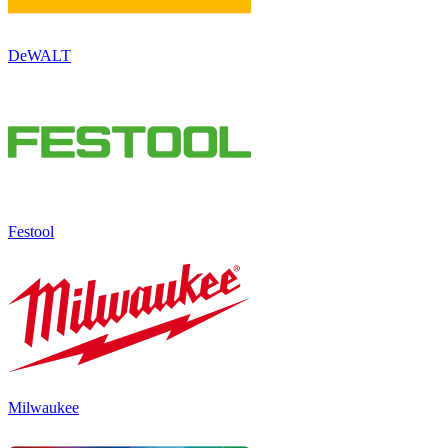
DeWALT
Festool
Milwaukee