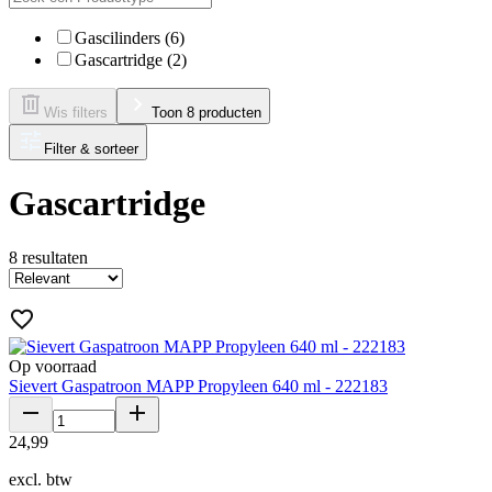
Gascilinders (6)
Gascartridge (2)
Wis filters
Toon 8 producten
Filter & sorteer
Gascartridge
8
resultaten
Op voorraad
Sievert Gaspatroon MAPP Propyleen 640 ml - 222183
24
,
99
excl. btw