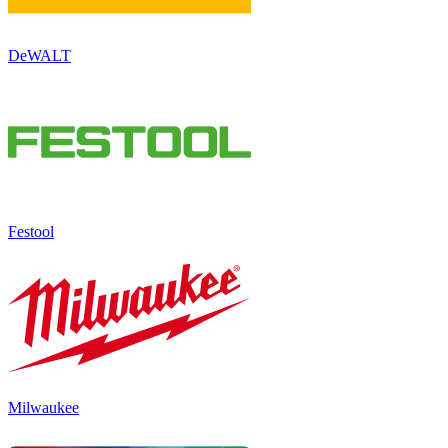
DeWALT
Festool
Milwaukee