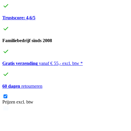
Trustscore: 4,6/5
Familiebedrijf sinds 2008
Gratis verzending
vanaf € 55,- excl. btw *
60 dagen
retourneren
Prijzen excl. btw