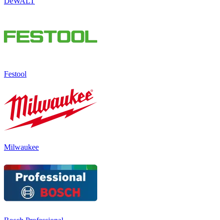
DeWALT
Festool
Milwaukee