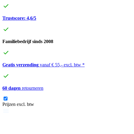
Trustscore: 4,6/5
Familiebedrijf sinds 2008
Gratis verzending
vanaf € 55,- excl. btw *
60 dagen
retourneren
Prijzen excl. btw