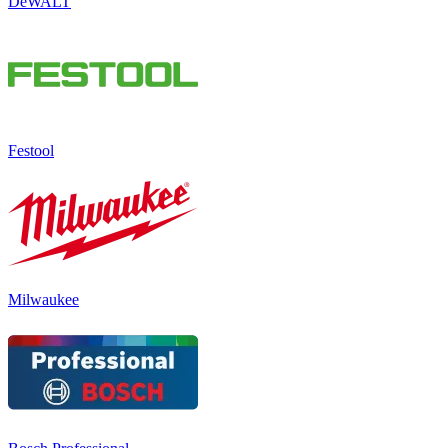
DeWALT
Festool
Milwaukee