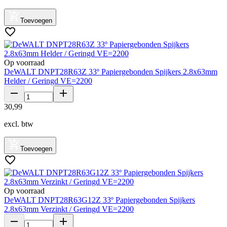
Toevoegen
Op voorraad
DeWALT DNPT28R63Z 33º Papiergebonden Spijkers 2.8x63mm
Helder / Geringd VE=2200
30
,
99
excl. btw
Toevoegen
Op voorraad
DeWALT DNPT28R63G12Z 33º Papiergebonden Spijkers
2.8x63mm Verzinkt / Geringd VE=2200