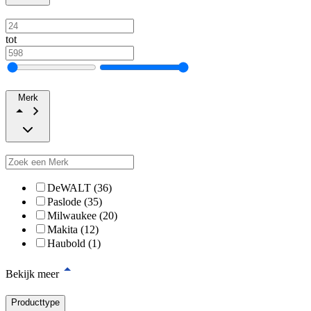
tot
Merk
DeWALT (36)
Paslode (35)
Milwaukee (20)
Makita (12)
Haubold (1)
Bekijk meer
Producttype