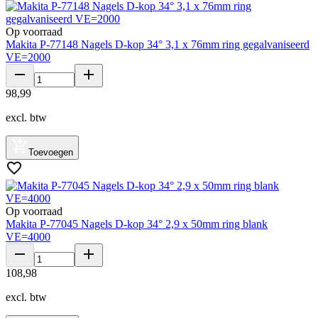
Op voorraad
Makita P-77148 Nagels D-kop 34° 3,1 x 76mm ring gegalvaniseerd
VE=2000
98
,
99
excl. btw
Toevoegen
Op voorraad
Makita P-77045 Nagels D-kop 34° 2,9 x 50mm ring blank
VE=4000
108
,
98
excl. btw