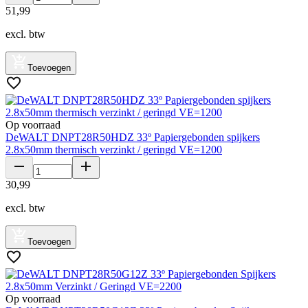
51
,
99
excl. btw
Toevoegen
Op voorraad
DeWALT DNPT28R50HDZ 33º Papiergebonden spijkers
2.8x50mm thermisch verzinkt / geringd VE=1200
30
,
99
excl. btw
Toevoegen
Op voorraad