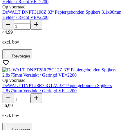
Op voorraad
DeWALT DNPT3190Z 33º Papiergebonden Spijkers 3.1x90mm
Helder / Recht VE=2200
44
,
99
excl. btw
Toevoegen
Op voorraad
DeWALT DNPT28R75G12Z 33º Papiergebonden Spijkers
2.8x75mm Verzinkt / Geringd VE=2200
56
,
99
excl. btw
Toevoegen