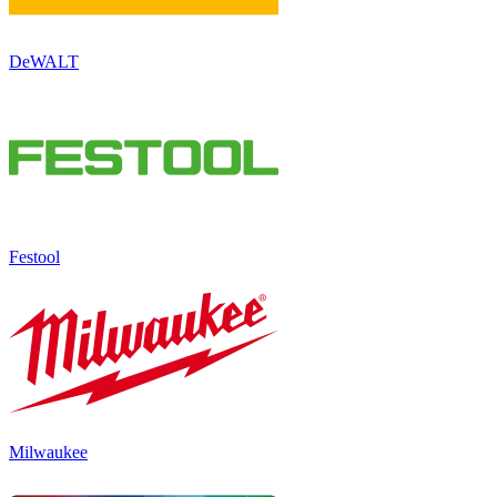
DeWALT
Festool
Milwaukee