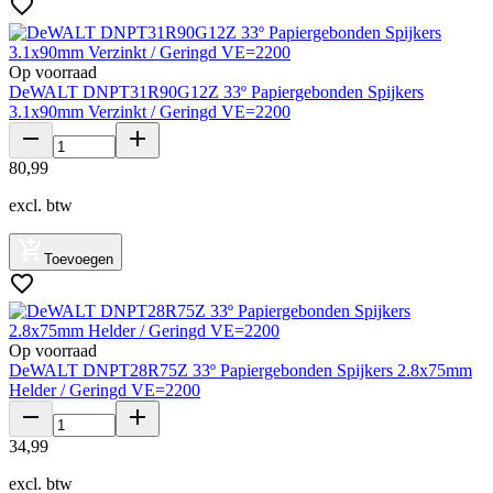
Op voorraad
DeWALT DNPT31R90G12Z 33º Papiergebonden Spijkers
3.1x90mm Verzinkt / Geringd VE=2200
80
,
99
excl. btw
Toevoegen
Op voorraad
DeWALT DNPT28R75Z 33º Papiergebonden Spijkers 2.8x75mm
Helder / Geringd VE=2200
34
,
99
excl. btw