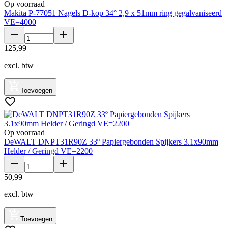
Op voorraad
Makita P-77051 Nagels D-kop 34° 2,9 x 51mm ring gegalvaniseerd
VE=4000
125
,
99
excl. btw
Toevoegen
Op voorraad
DeWALT DNPT31R90Z 33º Papiergebonden Spijkers 3.1x90mm
Helder / Geringd VE=2200
50
,
99
excl. btw
Toevoegen