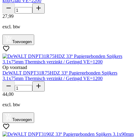
kop/Glad VE=2200
27
,
99
excl. btw
Toevoegen
Op voorraad
DeWALT DNPT31R75HDZ 33º Papiergebonden Spijkers
3.1x75mm Thermisch verzinkt / Geringd VE=1200
44
,
00
excl. btw
Toevoegen