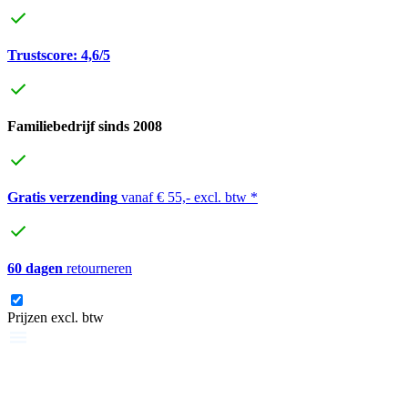
Trustscore: 4,6/5
Familiebedrijf sinds 2008
Gratis verzending
vanaf € 55,- excl. btw *
60 dagen
retourneren
Prijzen excl. btw