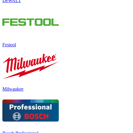
DeWALT
Festool
Milwaukee