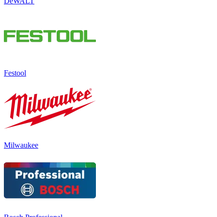
DeWALT
Festool
Milwaukee