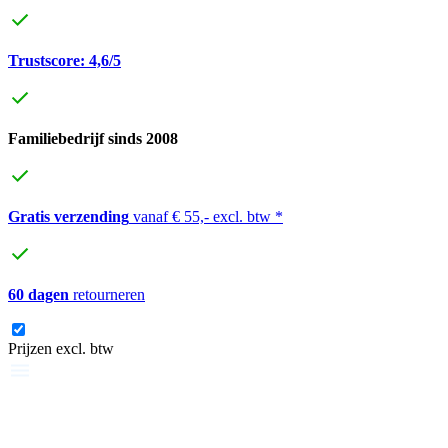
Trustscore: 4,6/5
Familiebedrijf sinds 2008
Gratis verzending
vanaf € 55,- excl. btw *
60 dagen
retourneren
Prijzen excl. btw