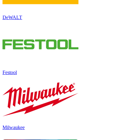
DeWALT
Festool
Milwaukee