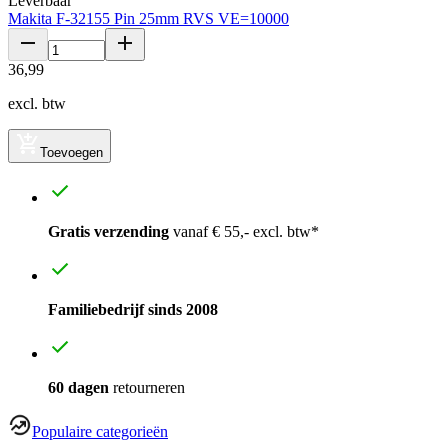
Leverbaar
Makita F-32155 Pin 25mm RVS VE=10000
36
,
99
excl. btw
Toevoegen
Gratis verzending
vanaf € 55,- excl. btw*
Familiebedrijf sinds 2008
60 dagen
retourneren
Populaire categorieën