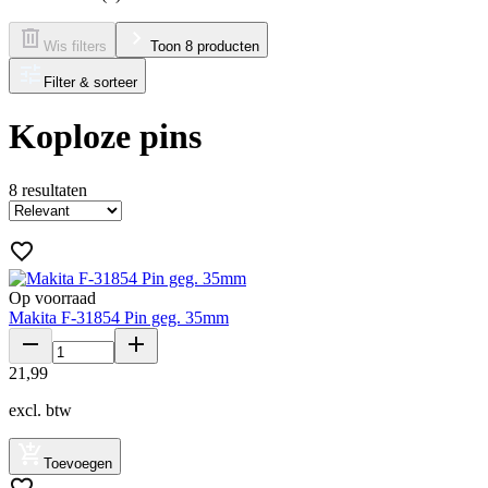
Wis filters
Toon 8 producten
Filter & sorteer
Koploze pins
8
resultaten
Op voorraad
Makita F-31854 Pin geg. 35mm
21
,
99
excl. btw
Toevoegen