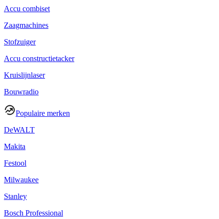
Accu combiset
Zaagmachines
Stofzuiger
Accu constructietacker
Kruislijnlaser
Bouwradio
Populaire merken
DeWALT
Makita
Festool
Milwaukee
Stanley
Bosch Professional