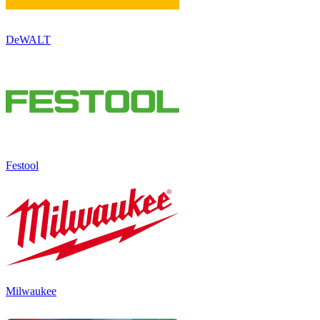
DeWALT
Festool
Milwaukee