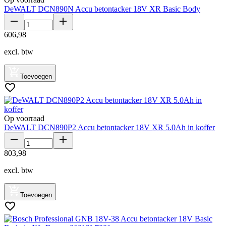
DeWALT DCN890N Accu betontacker 18V XR Basic Body
606
,
98
excl. btw
Toevoegen
Op voorraad
DeWALT DCN890P2 Accu betontacker 18V XR 5.0Ah in koffer
803
,
98
excl. btw
Toevoegen