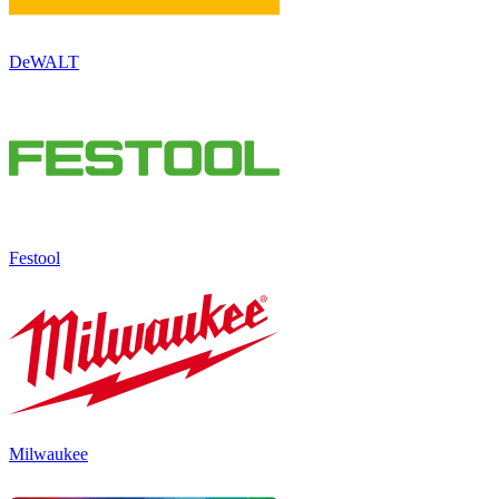
DeWALT
Festool
Milwaukee