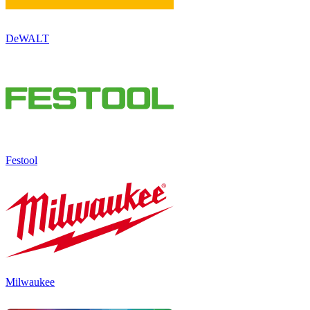
DeWALT
Festool
Milwaukee