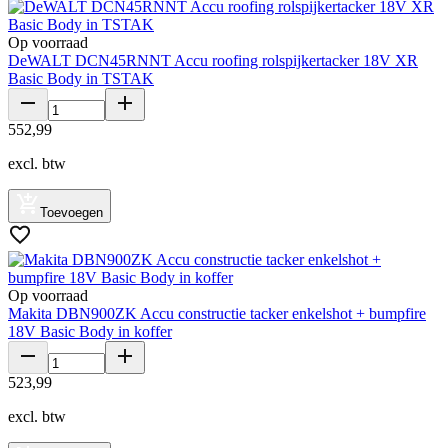
Op voorraad
DeWALT DCN45RNNT Accu roofing rolspijkertacker 18V XR
Basic Body in TSTAK
552
,
99
excl. btw
Toevoegen
Op voorraad
Makita DBN900ZK Accu constructie tacker enkelshot + bumpfire
18V Basic Body in koffer
523
,
99
excl. btw