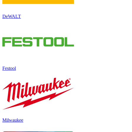
DeWALT
Festool
Milwaukee