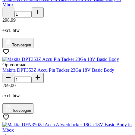
Mbox
298
,
99
excl. btw
Toevoegen
Op voorraad
Makita DPT353Z Accu Pin Tacker 23Ga 18V Basic Body
269
,
00
excl. btw
Toevoegen