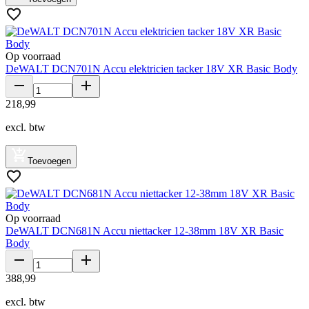
Op voorraad
DeWALT DCN701N Accu elektricien tacker 18V XR Basic Body
218
,
99
excl. btw
Toevoegen
Op voorraad
DeWALT DCN681N Accu niettacker 12-38mm 18V XR Basic
Body
388
,
99
excl. btw