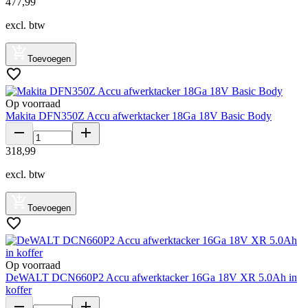
477
,
99
excl. btw
Toevoegen
Op voorraad
Makita DFN350Z Accu afwerktacker 18Ga 18V Basic Body
318
,
99
excl. btw
Toevoegen
Op voorraad
DeWALT DCN660P2 Accu afwerktacker 16Ga 18V XR 5.0Ah in
koffer