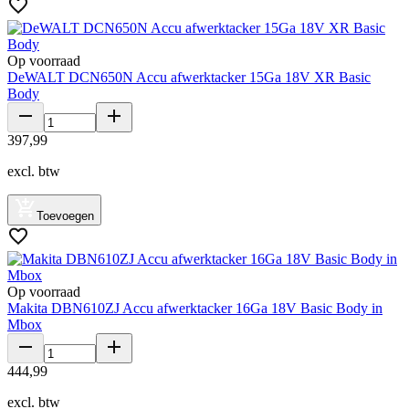
Op voorraad
DeWALT DCN650N Accu afwerktacker 15Ga 18V XR Basic
Body
397
,
99
excl. btw
Toevoegen
Op voorraad
Makita DBN610ZJ Accu afwerktacker 16Ga 18V Basic Body in
Mbox
444
,
99
excl. btw