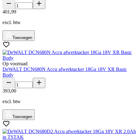
401
,
99
excl. btw
Toevoegen
Op voorraad
DeWALT DCN680N Accu afwerktacker 18Ga 18V XR Basic
Body
393
,
00
excl. btw
Toevoegen