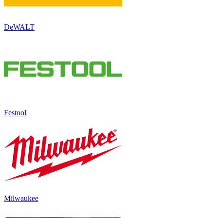
DeWALT
Festool
Milwaukee