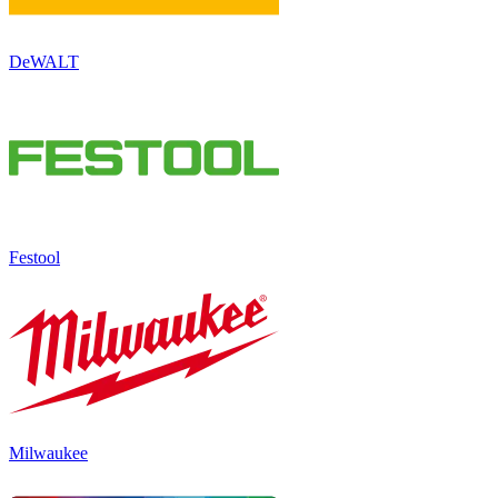
DeWALT
Festool
Milwaukee