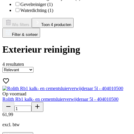
Gevelreiniger (1)
Waterdichting (1)
Wis filters
Toon 4 producten
Filter & sorteer
Exterieur reiniging
4
resultaten
Op voorraad
Rolith Rb1 kalk- en cementsluierverwijderaar 5l - 404010500
61
,
99
excl. btw