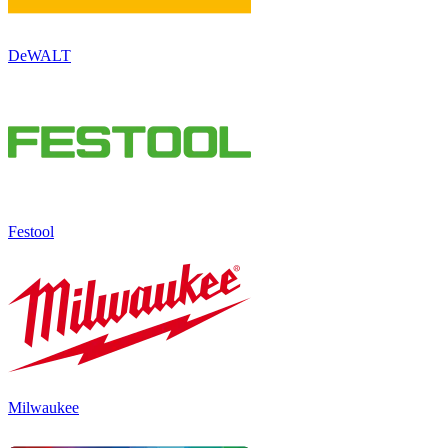
DeWALT
Festool
Milwaukee