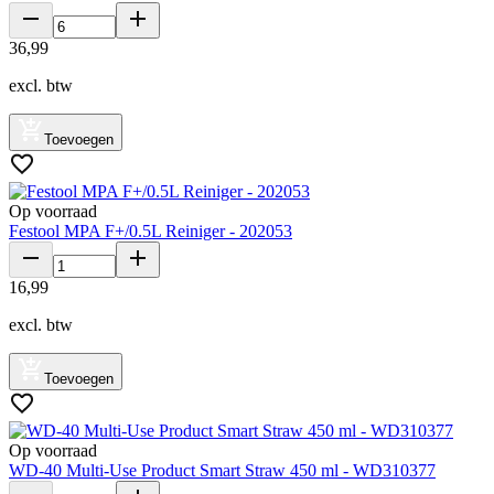
36
,
99
excl. btw
Toevoegen
Op voorraad
Festool MPA F+/0.5L Reiniger - 202053
16
,
99
excl. btw
Toevoegen
Op voorraad
WD-40 Multi-Use Product Smart Straw 450 ml - WD310377