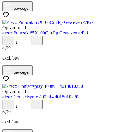
Toevoegen
Op voorraad
4tecx Puinzak 65X100Cm Pp Geweven 4/Pak
4
,
99
excl. btw
Toevoegen
Op voorraad
4tecx Contactspray 400ml - 4018010220
6
,
99
excl. btw