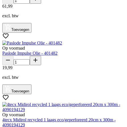
61
,
99
excl. btw
Toevoegen
Op voorraad
Paslode Impulse Olie - 401482
19
,
99
excl. btw
Toevoegen
Op voorraad
4tecx Midirol recycled 1 laags eco/geperforeerd 20cm x 300m -
4090194129