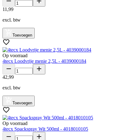
11
,
99
excl. btw
Toevoegen
Op voorraad
4tecx Loodvrije menie 2,5L - 4039000184
42
,
99
excl. btw
Toevoegen
Op voorraad
4tecx Spackspray Wit 500ml - 4018010105