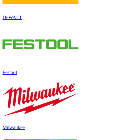
DeWALT
Festool
Milwaukee