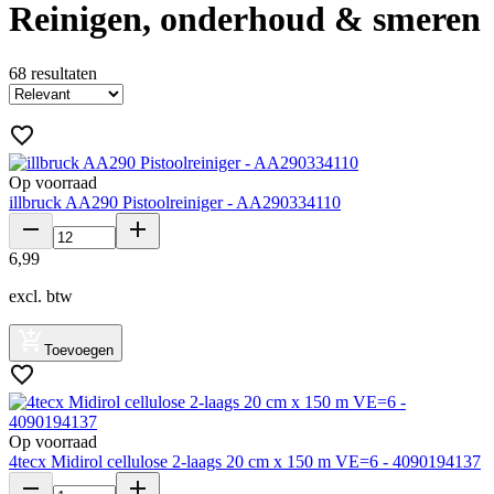
Reinigen, onderhoud & smeren
68
resultaten
Op voorraad
illbruck AA290 Pistoolreiniger - AA290334110
6
,
99
excl. btw
Toevoegen
Op voorraad
4tecx Midirol cellulose 2-laags 20 cm x 150 m VE=6 - 4090194137