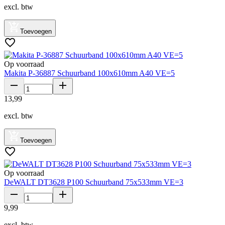
excl. btw
Toevoegen
Op voorraad
Makita P-36887 Schuurband 100x610mm A40 VE=5
13
,
99
excl. btw
Toevoegen
Op voorraad
DeWALT DT3628 P100 Schuurband 75x533mm VE=3
9
,
99
excl. btw