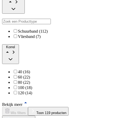
Schuurband (112)
Vliesband (7)
Korrel
40 (16)
60 (22)
80 (22)
100 (18)
120 (14)
Bekijk meer
Wis filters
Toon 119 producten