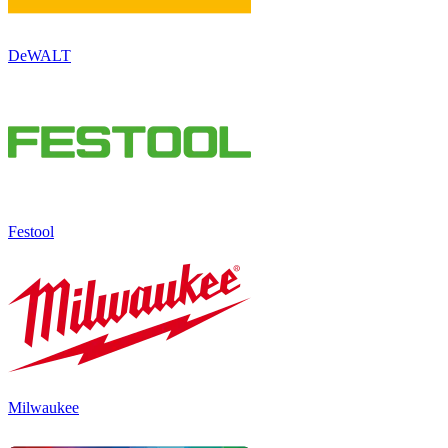
DeWALT
Festool
Milwaukee