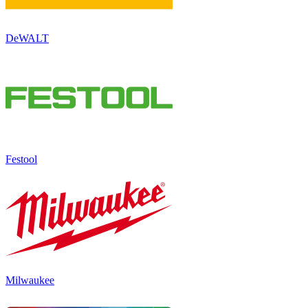
DeWALT
Festool
Milwaukee