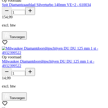
Op voorraad
Spit Diamantzaagblad Silverturbo 140mm VE=2 - 610034
154
,
99
excl. btw
Toevoegen
Op voorraad
Milwaukee Diamantdoorslijpschijven DU DU 125 mm 1 st -
4932399522
14
,
99
excl. btw
Toevoegen