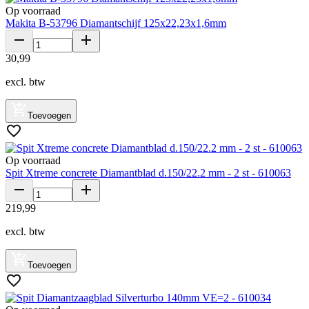
Op voorraad
Makita B-53796 Diamantschijf 125x22,23x1,6mm
30
,
99
excl. btw
Toevoegen
Op voorraad
Spit Xtreme concrete Diamantblad d.150/22.2 mm - 2 st - 610063
219
,
99
excl. btw
Toevoegen