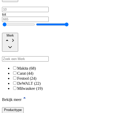
tot
Merk
Makita (68)
Carat (44)
Festool (24)
DeWALT (22)
Milwaukee (19)
Bekijk meer
Producttype