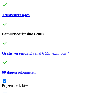
Trustscore: 4,6/5
Familiebedrijf sinds 2008
Gratis verzending
vanaf € 55,- excl. btw *
60 dagen
retourneren
Prijzen excl. btw