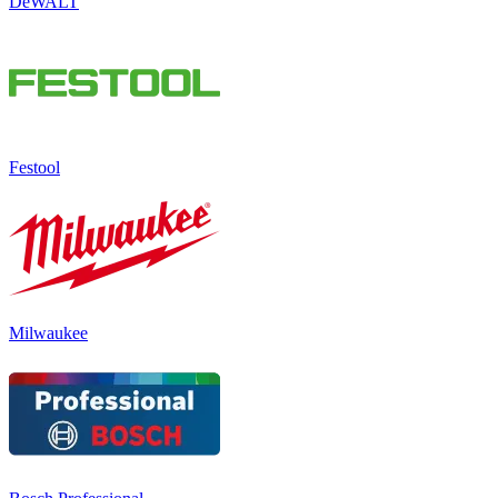
DeWALT
Festool
Milwaukee