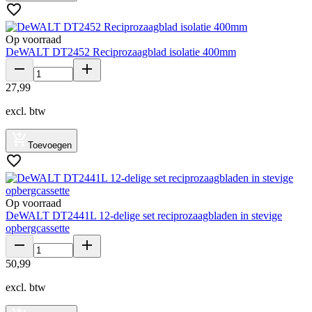
Op voorraad
DeWALT DT2452 Reciprozaagblad isolatie 400mm
27
,
99
excl. btw
Toevoegen
Op voorraad
DeWALT DT2441L 12-delige set reciprozaagbladen in stevige
opbergcassette
50
,
99
excl. btw