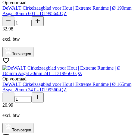
Op voorraad
DeWALT Cirkelzaagblad voor Hout | Extreme Runtime | Ø 190mm
Asgat 30mm 60T - DT99564-QZ
32
,
98
excl. btw
Toevoegen
Op voorraad
DeWALT Cirkelzaagblad voor Hout | Extreme Runtime | Ø 165mm
Asgat 20mm 24T - DT99560-QZ
20
,
99
excl. btw
Toevoegen