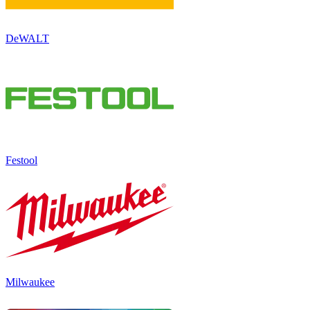
DeWALT
Festool
Milwaukee