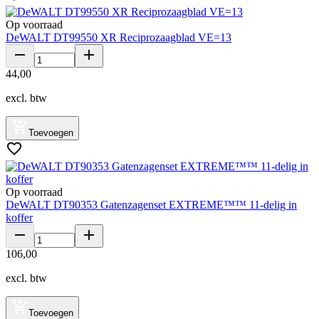
Op voorraad
DeWALT DT99550 XR Reciprozaagblad VE=13
44
,
00
excl. btw
Toevoegen
Op voorraad
DeWALT DT90353 Gatenzagenset EXTREME™™ 11-delig in
koffer
106
,
00
excl. btw
Toevoegen