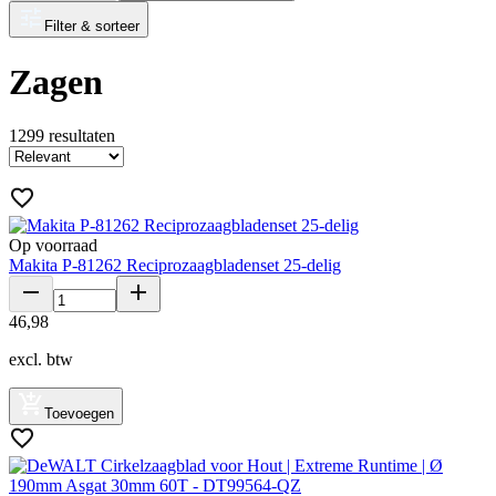
Filter & sorteer
Zagen
1299
resultaten
Op voorraad
Makita P-81262 Reciprozaagbladenset 25-delig
46
,
98
excl. btw
Toevoegen